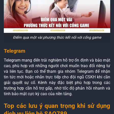
Điểm qua một vài phương thức kết nối với cổng game
Telegram
Telegram mang đến trải nghiệm hỗ trợ ổn định và bảo mật
cao, phù hợp với những người chơi muốn trao đổi riêng tư
và liên tục. Bạn có thể tham gia nhóm Telegram để nhận
tin tức mới hoặc nhắn trực tiếp cho đội ngũ CSKH khi cần
giải quyết sự cố. Kênh này đặc biệt phù hợp trong các
trường hợp cần hỗ trợ gấp, nhờ tốc độ phản hồi nhanh và
tính bảo mật cực kỳ cao của nền tảng.
Top các lưu ý quan trọng khi sử dụng
dịch vụ liên hệ SAO789