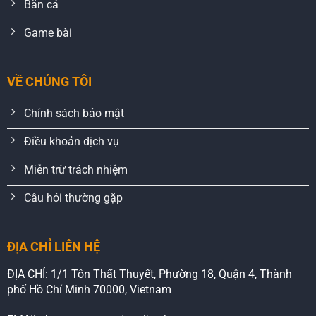
Bắn cá
Game bài
VỀ CHÚNG TÔI
Chính sách bảo mật
Điều khoản dịch vụ
Miễn trừ trách nhiệm
Câu hỏi thường gặp
ĐỊA CHỈ LIÊN HỆ
ĐỊA CHỈ: 1/1 Tôn Thất Thuyết, Phường 18, Quận 4, Thành
phố Hồ Chí Minh 70000, Vietnam