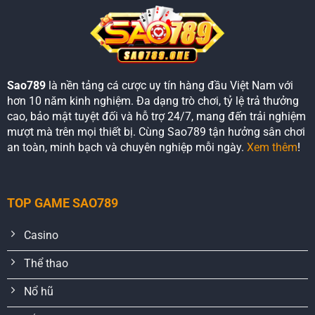
Sao789
là nền tảng cá cược uy tín hàng đầu Việt Nam với
hơn 10 năm kinh nghiệm. Đa dạng trò chơi, tỷ lệ trả thưởng
cao, bảo mật tuyệt đối và hỗ trợ 24/7, mang đến trải nghiệm
mượt mà trên mọi thiết bị. Cùng Sao789 tận hưởng sân chơi
an toàn, minh bạch và chuyên nghiệp mỗi ngày.
Xem thêm
!
TOP GAME SAO789
Casino
Thể thao
Nổ hũ