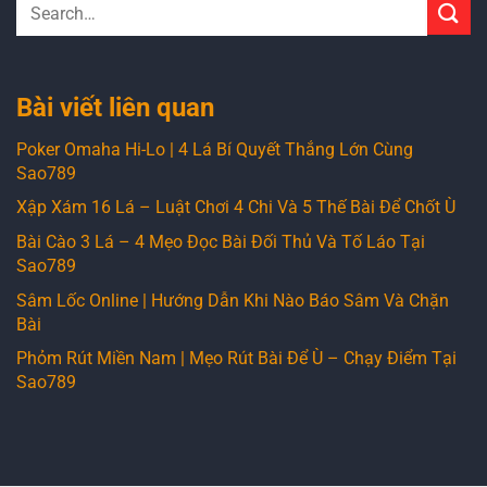
Bài viết liên quan
Poker Omaha Hi-Lo | 4 Lá Bí Quyết Thắng Lớn Cùng
Sao789
Xập Xám 16 Lá – Luật Chơi 4 Chi Và 5 Thế Bài Để Chốt Ù
Bài Cào 3 Lá – 4 Mẹo Đọc Bài Đối Thủ Và Tố Láo Tại
Sao789
Sâm Lốc Online | Hướng Dẫn Khi Nào Báo Sâm Và Chặn
Bài
Phỏm Rút Miền Nam | Mẹo Rút Bài Để Ù – Chạy Điểm Tại
Sao789