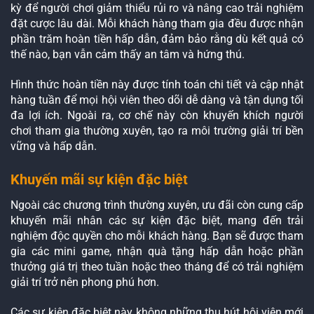
kỳ để người chơi giảm thiểu rủi ro và nâng cao trải nghiệm
đặt cược lâu dài. Mỗi khách hàng tham gia đều được nhận
phần trăm hoàn tiền hấp dẫn, đảm bảo rằng dù kết quả có
thế nào, bạn vẫn cảm thấy an tâm và hứng thú.
Hình thức hoàn tiền này được tính toán chi tiết và cập nhật
hàng tuần để mọi hội viên theo dõi dễ dàng và tận dụng tối
đa lợi ích. Ngoài ra, cơ chế này còn khuyến khích người
chơi tham gia thường xuyên, tạo ra môi trường giải trí bền
vững và hấp dẫn.
Khuyến mãi sự kiện đặc biệt
Ngoài các chương trình thường xuyên, ưu đãi còn cung cấp
khuyến mãi nhân các sự kiện đặc biệt, mang đến trải
nghiệm độc quyền cho mỗi khách hàng. Bạn sẽ được tham
gia các mini game, nhận quà tặng hấp dẫn hoặc phần
thưởng giá trị theo tuần hoặc theo tháng để có trải nghiệm
giải trí trở nên phong phú hơn.
Các sự kiện đặc biệt này không những thu hút hội viên mới