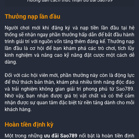
Hướng dẫn cách thức nhận ưu đãi Sao789
Thưởng nạp lần đầu
Người chơi mới khi đăng ký và nạp tiền lần đầu tại hệ
thống sẽ nhận ngay phần thưởng hấp dẫn để bắt đầu hành
trình giải trí với nguồn vốn tăng thêm đáng kể. Thưởng nạp
lần đầu là cơ hội để bạn khám phá các trò chơi, tích lũy
kinh nghiệm và nâng cao kỹ năng đặt cược một cách dễ
dàng.
Đối với các hội viên mới, phần thưởng này còn là động lực
để thử thách bản thân, khám phá nhiều tính năng độc đáo
và trải nghiệm không gian giải trí phong phú từ Sao789.
Nhờ vậy, bạn nhận được giá trị vật chất và có thể cảm
nhận được sự quan tâm đặc biệt từ nền tảng dành cho mỗi
khách hàng.
Hoàn tiền định kỳ
Một trong những
ưu đãi Sao789
nổi bật là hoàn tiền định