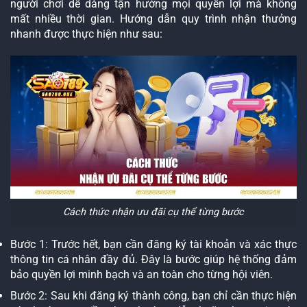
người chơi dễ dàng tận hưởng mọi quyền lợi mà không
mất nhiều thời gian. Hướng dẫn quy trình nhận thưởng
nhanh được thực hiện như sau:
Cách thức nhận ưu đãi cụ thể từng bước
Bước 1: Trước hết, bạn cần đăng ký tài khoản và xác thực
thông tin cá nhân đầy đủ. Đây là bước giúp hệ thống đảm
bảo quyền lợi minh bạch và an toàn cho từng hội viên.
Bước 2: Sau khi đăng ký thành công, bạn chỉ cần thực hiện