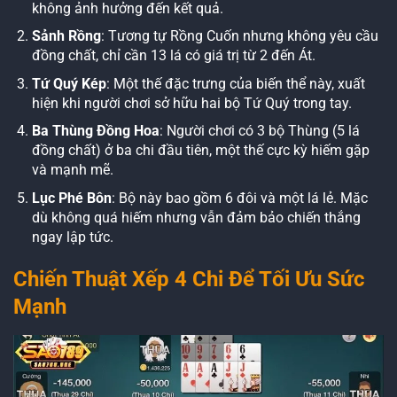
không ảnh hưởng đến kết quả.
Sảnh Rồng
: Tương tự Rồng Cuốn nhưng không yêu cầu
đồng chất, chỉ cần 13 lá có giá trị từ 2 đến Át.
Tứ Quý Kép
: Một thế đặc trưng của biến thể này, xuất
hiện khi người chơi sở hữu hai bộ Tứ Quý trong tay.
Ba Thùng Đồng Hoa
: Người chơi có 3 bộ Thùng (5 lá
đồng chất) ở ba chi đầu tiên, một thế cực kỳ hiếm gặp
và mạnh mẽ.
Lục Phé Bôn
: Bộ này bao gồm 6 đôi và một lá lẻ. Mặc
dù không quá hiếm nhưng vẫn đảm bảo chiến thắng
ngay lập tức.
Chiến Thuật Xếp 4 Chi Để Tối Ưu Sức
Mạnh