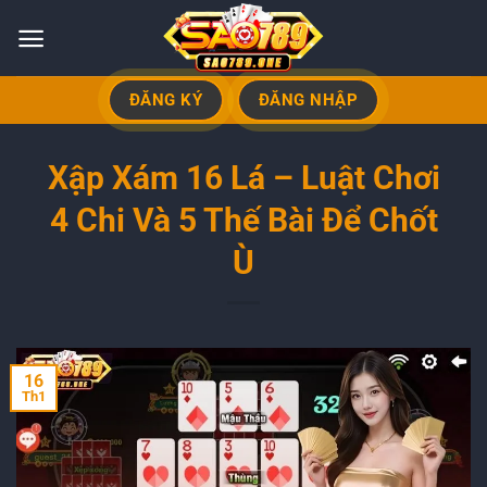
Bỏ
qua
nội
dung
ĐĂNG KÝ
ĐĂNG NHẬP
Xập Xám 16 Lá – Luật Chơi
4 Chi Và 5 Thế Bài Để Chốt
Ù
16
Th1