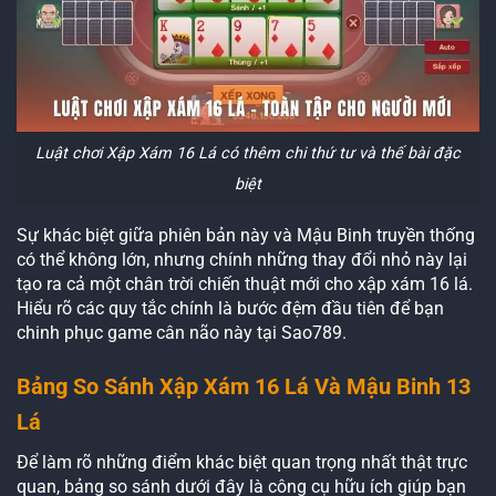
Luật chơi Xập Xám 16 Lá có thêm chi thứ tư và thế bài đặc
biệt
Sự khác biệt giữa phiên bản này và Mậu Binh truyền thống
có thể không lớn, nhưng chính những thay đổi nhỏ này lại
tạo ra cả một chân trời chiến thuật mới cho xập xám 16 lá.
Hiểu rõ các quy tắc chính là bước đệm đầu tiên để bạn
chinh phục game cân não này tại Sao789.
Bảng So Sánh Xập Xám 16 Lá Và Mậu Binh 13
Lá
Để làm rõ những điểm khác biệt quan trọng nhất thật trực
quan, bảng so sánh dưới đây là công cụ hữu ích giúp bạn