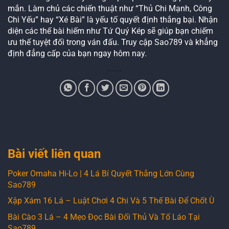
mắn. Làm chủ các chiến thuật như “Thủ Chi Mạnh, Công
Chi Yếu” hay “Xé Bài” là yếu tố quyết định thắng bại. Nhận
diện các thế bài hiếm như Tứ Quý Kép sẽ giúp bạn chiếm
ưu thế tuyệt đối trong ván đấu. Truy cập Sao789 và khẳng
định đẳng cấp của bạn ngay hôm nay.
Bài viết liên quan
Poker Omaha Hi-Lo | 4 Lá Bí Quyết Thắng Lớn Cùng
Sao789
Xập Xám 16 Lá – Luật Chơi 4 Chi Và 5 Thế Bài Để Chốt Ù
Bài Cào 3 Lá – 4 Mẹo Đọc Bài Đối Thủ Và Tố Láo Tại
Sao789