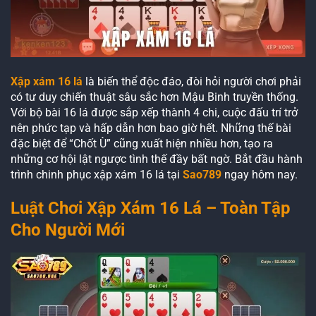
Xập xám 16 lá
là biến thể độc đáo, đòi hỏi người chơi phải
có tư duy chiến thuật sâu sắc hơn Mậu Binh truyền thống.
Với bộ bài 16 lá được sắp xếp thành 4 chi, cuộc đấu trí trở
nên phức tạp và hấp dẫn hơn bao giờ hết. Những thế bài
đặc biệt để “Chốt Ù” cũng xuất hiện nhiều hơn, tạo ra
những cơ hội lật ngược tình thế đầy bất ngờ. Bắt đầu hành
trình chinh phục xập xám 16 lá tại
Sao789
ngay hôm nay.
Luật Chơi Xập Xám 16 Lá – Toàn Tập
Cho Người Mới