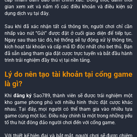
gian xem xét và nắm rõ các điều khoản và điều kiện sử
dụng dịch vụ tại đây.
Sau khi đã xác nhận tất cả thông tin, người chơi chỉ cần
nhấp vào nút “Gửi” được đặt ở cuối giao diện để tiếp tục.
Ngay sau thao tác đó, hệ thống sẽ tự động xử lý thông tin,
kích hoạt tài khoản và cấp mã ID độc nhất cho bet thủ. Bạn
đã sẵn sàng tham gia đặt cược trực tuyến và bắt đầu hành
trình trải nghiệm đầy thú vị tại nền tảng.
Lý do nên tạo tài khoản tại cổng game
là gì?
Khi
đăng ký
Sao789, thành viên sẽ được trải nghiệm một
kho game phong phú với nhiều hình thức đặt cược khác
nhau. Tại đây, mọi người có thể tham gia vào nhiều tựa
game cùng một lúc. Điều này chính là một trong những yếu
tố thu hút đông đảo người chơi đến với cổng game.
Với thiết kế hiện đại và bắt mắt, người chơi sẽ được chiêm