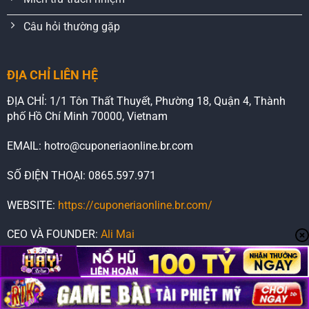
Câu hỏi thường gặp
ĐỊA CHỈ LIÊN HỆ
ĐỊA CHỈ: 1/1 Tôn Thất Thuyết, Phường 18, Quận 4, Thành
phố Hồ Chí Minh 70000, Vietnam
EMAIL:
hotro@cuponeriaonline.br.com
SỐ ĐIỆN THOẠI: 0865.597.971
WEBSITE:
https://cuponeriaonline.br.com/
CEO VÀ FOUNDER:
Ali Mai
Copyright 2019 - 2025 © Bản quyền thuộc về
Sao789