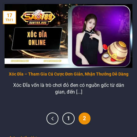
17
Th11
Xóc Đĩa – Tham Gia Cá Cược Đơn Giản, Nhận Thưởng Dễ Dàng
Xóc Đĩa vốn là trò chơi đỏ đen có nguồn gốc từ dân
gian, đến [...]
1
2