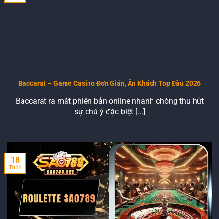
Baccarat – Game Casino Đơn Giản, Ăn Khách Top Đầu 2026
Baccarat ra mắt phiên bản online nhanh chóng thu hút
sự chú ý đặc biệt [...]
18
Th11