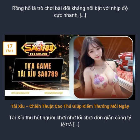
Rồng hổ là trò chơi bài đối kháng nổi bật với nhịp độ
cực nhanh, [...]
17
Th11
Tài Xỉu – Chiến Thuật Cao Thủ Giúp Kiếm Thưởng Mỗi Ngày
Tài Xỉu thu hút người chơi nhờ lối chơi đơn giản cùng tỷ
lệ trả [...]