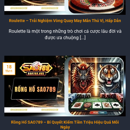
Roulette – Trải Nghiệm Vòng Quay May Mắn Thú Vị, Hấp Dẫn
Roulette là một trong những trò chơi cá cược lâu đời và
được ưa chuộng [...]
18
Th11
Rồng Hổ SAO789 – Bí Quyết Kiếm Tiền Triệu Hiệu Quả Mỗi
Ngày