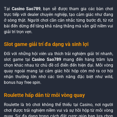
Tại
Casino Sao789
, bạn sẽ được tham gia các bàn chơi
trực tiếp với dealer chuyên nghiệp, tạo cảm giác như đang
ở sòng thật. Người chơi cần cân nhắc từng bước đi, từ rút
bài đến dừng để tăng khả năng thắng mà vẫn giữ niềm vui
giải trí trọn vẹn.
Slot game giải trí đa dạng và sinh lợi
Đối với những hội viên ưa thích trải nghiệm giải trí nhanh,
slot game tại
Casino Sao789
mang đến hàng trăm lựa
chọn khác nhau từ chủ đề cổ điển đến hiện đại. Mỗi vòng
quay ngoài mang lại cảm giác hồi hộp còn mở ra cơ hội
nhận thưởng lớn nhờ các tính năng đặc biệt như wild,
bonus hay free spin.
Roulette hấp dẫn từ mỗi vòng quay
Roulette là trò chơi không thể thiếu tại Casino, nơi người
chơi được trải nghiệm niềm vui và sự hồi hộp từ mỗi vòng
quay. Sự đa dạng trong cách đặt cược giúp bạn lựa chọn