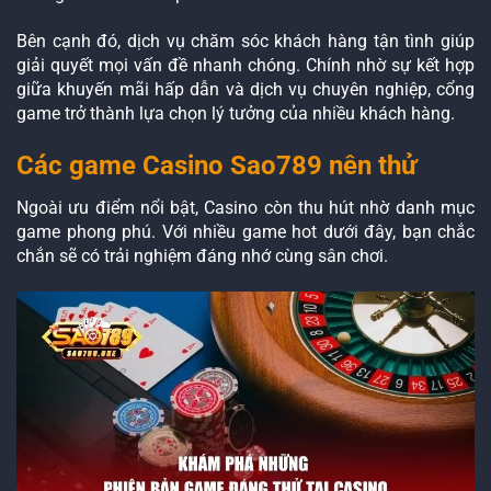
Bên cạnh đó, dịch vụ chăm sóc khách hàng tận tình giúp
giải quyết mọi vấn đề nhanh chóng. Chính nhờ sự kết hợp
giữa khuyến mãi hấp dẫn và dịch vụ chuyên nghiệp, cổng
game trở thành lựa chọn lý tưởng của nhiều khách hàng.
Các game Casino Sao789 nên thử
Ngoài ưu điểm nổi bật, Casino còn thu hút nhờ danh mục
game phong phú. Với nhiều game hot dưới đây, bạn chắc
chắn sẽ có trải nghiệm đáng nhớ cùng sân chơi.