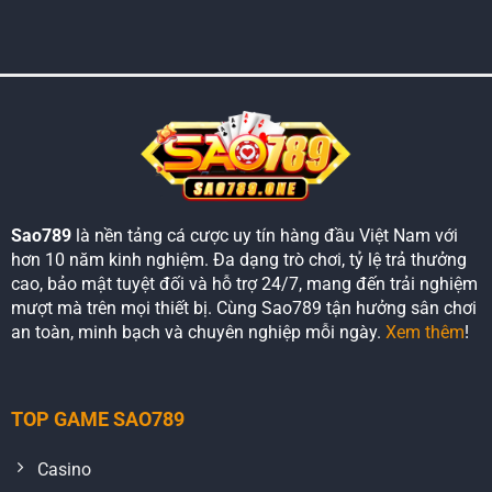
Sao789
là nền tảng cá cược uy tín hàng đầu Việt Nam với
hơn 10 năm kinh nghiệm. Đa dạng trò chơi, tỷ lệ trả thưởng
cao, bảo mật tuyệt đối và hỗ trợ 24/7, mang đến trải nghiệm
mượt mà trên mọi thiết bị. Cùng Sao789 tận hưởng sân chơi
an toàn, minh bạch và chuyên nghiệp mỗi ngày.
Xem thêm
!
TOP GAME SAO789
Casino