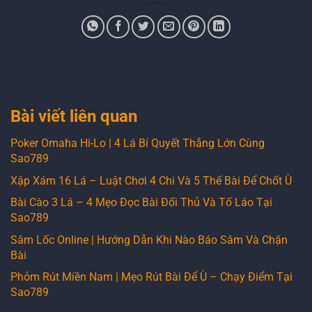
Bài viết liên quan
Poker Omaha Hi-Lo | 4 Lá Bí Quyết Thắng Lớn Cùng
Sao789
Xập Xám 16 Lá – Luật Chơi 4 Chi Và 5 Thế Bài Để Chốt Ù
Bài Cào 3 Lá – 4 Mẹo Đọc Bài Đối Thủ Và Tố Láo Tại
Sao789
Sâm Lốc Online | Hướng Dẫn Khi Nào Báo Sâm Và Chặn
Bài
Phỏm Rút Miền Nam | Mẹo Rút Bài Để Ù – Chạy Điểm Tại
Sao789