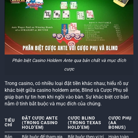
Phân biệt Casino Holdem Ante qua bản chất và mục đích
cược
Trong casino, có nhiều loại đặt tiền khác nhau; hiểu rõ sự
khác biệt giữa casino holdem ante, Blind và Cược Phụ sẽ
giúp bạn tự tin hơn khi ngồi vào bàn. Sự khác biệt cơ bản
nằm ở tính bắt buộc và mục đích của chúng.
ĐẶT CƯỢC ANTE
CƯỢC BLIND
CƯỢC PHỤ
TIÊU
(TRONG CASINO
(TRONG TEXAS
(AA
CHÍ
HOLD’EM)
HOLD’EM)
BONUS)
Bản
Bắt buộc để tham gia
Bắt buộc theo vị trí
Hoàn toàn