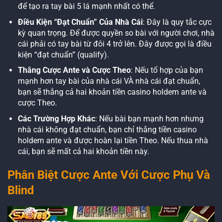
để tạo ra tay bài 5 lá mạnh nhất có thể.
Điều Kiện “Đạt Chuẩn” Của Nhà Cái
: Đây là quy tắc cực
kỳ quan trọng. Để được quyền so bài với người chơi, nhà
cái phải có tay bài từ đôi 4 trở lên. Đây được gọi là điều
kiện “đạt chuẩn” (qualify).
Thắng Cược Ante và Cược Theo
: Nếu tổ hợp của bạn
mạnh hơn tay bài của nhà cái VÀ nhà cái đạt chuẩn,
bạn sẽ thắng cả hai khoản tiền casino holdem ante và
cược Theo.
Các Trường Hợp Khác
: Nếu bài bạn mạnh hơn nhưng
nhà cái không đạt chuẩn, bạn chỉ thắng tiền casino
holdem ante và được hoàn lại tiền Theo. Nếu thua nhà
cái, bạn sẽ mất cả hai khoản tiền này.
Phân Biệt Cược Ante Với Cược Phụ Và
Blind