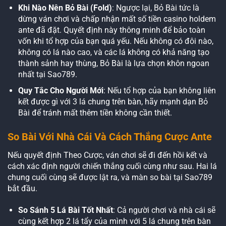
Khi Nào Nên Bỏ Bài (Fold)
: Ngược lại, Bỏ Bài tức là
dừng ván chơi và chấp nhận mất số tiền casino holdem
ante đã đặt. Quyết định này thông minh để bảo toàn
vốn khi tổ hợp của bạn quá yếu. Nếu không có đôi nào,
không có lá nào cao, và các lá không có khả năng tạo
thành sảnh hay thùng, Bỏ Bài là lựa chọn khôn ngoan
nhất tại Sao789.
Quy Tắc Cho Người Mới
: Nếu tổ hợp của bạn không liên
kết được gì với 3 lá chung trên bàn, hãy mạnh dạn Bỏ
Bài để tránh mất thêm tiền không cần thiết.
So Bài Với Nhà Cái Và Cách Thắng Cược Ante
Nếu quyết định Theo Cược, ván chơi sẽ đi đến hồi kết và
cách xác định người chiến thắng cuối cùng như sau. Hai lá
chung cuối cùng sẽ được lật ra, và màn so bài tại Sao789
bắt đầu.
So Sánh 5 Lá Bài Tốt Nhất
: Cả người chơi và nhà cái sẽ
cùng kết hợp 2 lá tẩy của mình với 5 lá chung trên bàn