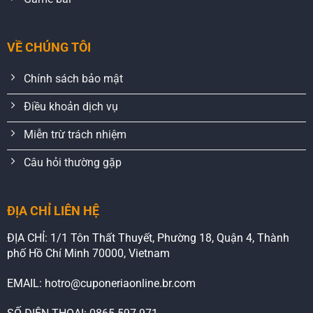
VỀ CHÚNG TÔI
Chính sách bảo mật
Điều khoản dịch vụ
Miễn trừ trách nhiệm
Câu hỏi thường gặp
ĐỊA CHỈ LIÊN HỆ
ĐỊA CHỈ: 1/1 Tôn Thất Thuyết, Phường 18, Quận 4, Thành
phố Hồ Chí Minh 70000, Vietnam
EMAIL:
hotro@cuponeriaonline.br.com