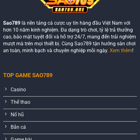
Sao789
là nền tảng cá cược uy tín hàng đầu Việt Nam với
hơn 10 năm kinh nghiệm. Đa dạng trò chơi, tỷ lệ trả thưởng
cao, bảo mật tuyệt đối và hỗ trợ 24/7, mang đến trải nghiệm
mượt mà trên mọi thiết bị. Cùng Sao789 tận hưởng sân chơi
an toàn, minh bạch và chuyên nghiệp mỗi ngày.
Xem thêm
!
TOP GAME SAO789
Casino
Thể thao
Nổ hũ
Bắn cá
Game bài