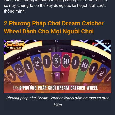
số này, chúng ta có thể xây dựng các kế hoạch đặt cược
thông minh.
2 Phương Pháp Chơi Dream Catcher
Wheel Dành Cho Mọi Người Chơi
Phương pháp chơi Dream Catcher Wheel gồm an toàn và mạo
hiểm