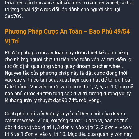
Dựa trên cấu trúc xác suất của dream catcher wheel, có hai
trường phái đặt cược đối lập dành cho người chơi tại
Sao789.
Phương Pháp Cược An Toàn – Bao Phủ 49/54
Vị Trí
Phương pháp cược an toàn này được thiết kế dành riêng
cho những người chơi ưu tiên bảo toàn vốn và tìm kiếm lợi
tức ổn định qua từng vòng quay dream catcher wheel.
Nguyên tắc của phương pháp này là đặt cược đồng thời
vào các vị trí có tần suất xuất hiện cao nhất để tối đa hóa
tỷ lệ thắng. Với việc cược vào các vị trí 1, 2, 5, và 10, bạn sẽ
bao phủ được 49 trên tổng số 54 vị trí, tương đương với tỷ
lệ thắng trên lý thuyết đạt 90.74% mỗi vòng.
Cách phân bổ vốn hợp lý là yếu tố then chốt của dream
catcher wheel. Ví dụ, với tổng cược 10 đơn vị, bạn có thể
đặt 4 đơn vị vào vị trí 1, 3 đơn vị vào vị trí 2, 2 đơn vị vào vị
trí 5 và 1 đơn vị vào vị trí 10. Mục tiêu của quản lý vốn này