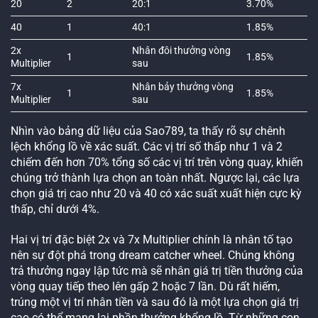
20
2
20:1
3.70%
40
1
40:1
1.85%
2x
Nhân đôi thưởng vòng
1
1.85%
Multiplier
sau
7x
Nhân bảy thưởng vòng
1
1.85%
Multiplier
sau
Nhìn vào bảng dữ liệu của Sao789, ta thấy rõ sự chênh
lệch khổng lồ về xác suất. Các vị trí số thấp như 1 và 2
chiếm đến hơn 70% tổng số các vị trí trên vòng quay, khiến
chúng trở thành lựa chọn an toàn nhất. Ngược lại, các lựa
chọn giá trị cao như 20 và 40 có xác suất xuất hiện cực kỳ
thấp, chỉ dưới 4%.
Hai vị trí đặc biệt 2x và 7x Multiplier chính là nhân tố tạo
nên sự đột phá trong dream catcher wheel. Chúng không
trả thưởng ngay lập tức mà sẽ nhân giá trị tiền thưởng của
vòng quay tiếp theo lên gấp 2 hoặc 7 lần. Dù rất hiếm,
trúng một vị trí nhân tiền và sau đó là một lựa chọn giá trị
cao có thể mang lại phần thưởng khổng lồ. Từ những con