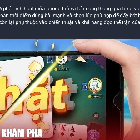
 phải linh hoạt giữa phòng thủ và tấn công thông qua từng vò
 toán thời điểm dùng bài mạnh và chọn lúc phù hợp để đẩy bớt b
òn lại phụ thuộc vào chiến thuật và khả năng đọc thế trận củ