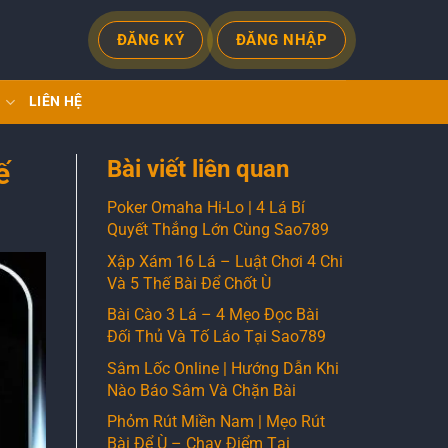
ĐĂNG KÝ
ĐĂNG NHẬP
N
LIÊN HỆ
Bài viết liên quan
ế
Poker Omaha Hi-Lo | 4 Lá Bí
Quyết Thắng Lớn Cùng Sao789
Xập Xám 16 Lá – Luật Chơi 4 Chi
Và 5 Thế Bài Để Chốt Ù
Bài Cào 3 Lá – 4 Mẹo Đọc Bài
Đối Thủ Và Tố Láo Tại Sao789
Sâm Lốc Online | Hướng Dẫn Khi
Nào Báo Sâm Và Chặn Bài
Phỏm Rút Miền Nam | Mẹo Rút
Bài Để Ù – Chạy Điểm Tại