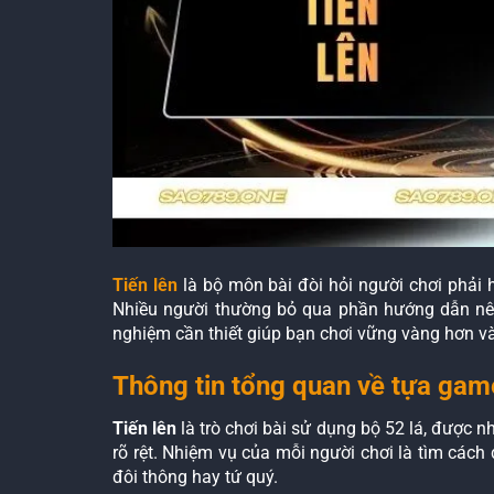
Tiến lên
là bộ môn bài đòi hỏi người chơi phải 
Nhiều người thường bỏ qua phần hướng dẫn nên d
nghiệm cần thiết giúp bạn chơi vững vàng hơn và
Thông tin tổng quan về tựa game
Tiến lên
là trò chơi bài sử dụng bộ 52 lá, được n
rõ rệt. Nhiệm vụ của mỗi người chơi là tìm cách 
đôi thông hay tứ quý.