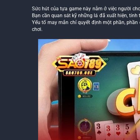
Sức hút của tựa game này nằm ở việc người chơi
Bạn cần quan sát kỹ những lá đã xuất hiện, tính
Yếu tố may mắn chỉ quyết định một phần, phần c
chơi.