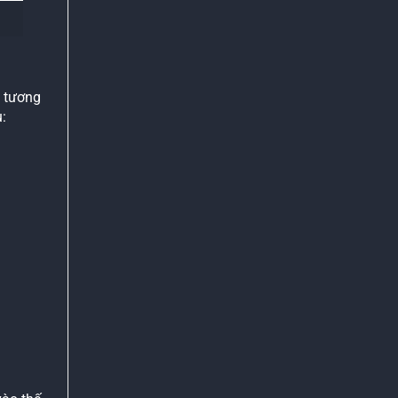
ẽ tương
: