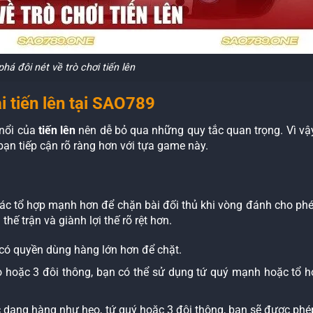
há đôi nét về trò chơi tiến lên
i tiến lên tại SAO789
 nổi của
tiến lên
nên dễ bỏ qua những quy tắc quan trọng. Vì vậ
bạn tiếp cận rõ ràng hơn với tựa game này.
ác tổ hợp mạnh hơn để chặn bài đối thủ khi vòng đánh cho ph
hế trận và giành lợi thế rõ rệt hơn.
 có quyền dùng hàng lớn hơn để chặt.
 hoặc 3 đôi thông, bạn có thể sử dụng tứ quý mạnh hoặc tổ 
c dạng hàng như heo, tứ quý hoặc 3 đôi thông, bạn sẽ được ph