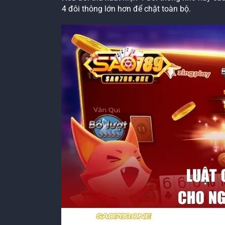
4 đôi thông lớn hơn để chặt toàn bộ.