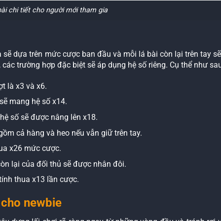
bài chi tiết cho người mới tham gia
 sẽ dựa trên mức cược ban đầu và mỗi lá bài còn lại trên tay s
, các trường hợp đặc biệt sẽ áp dụng hệ số riêng. Cụ thể như sau
t là x3 và x6.
sẽ mang hệ số x14.
 hệ số sẽ được nâng lên x18.
gồm cả hàng và heo nếu vẫn giữ trên tay.
thua x26 mức cược.
còn lại của đối thủ sẽ được nhân đôi.
 tính thua x13 lần cược.
uả cho newbie