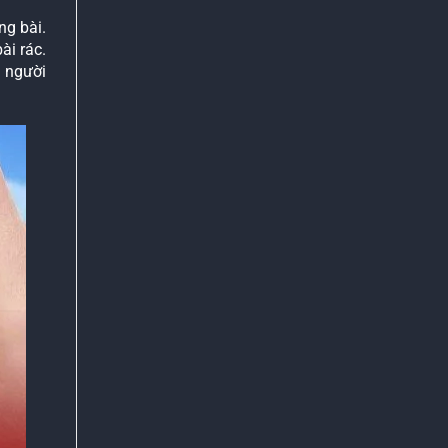
ng bài.
ài rác.
a người