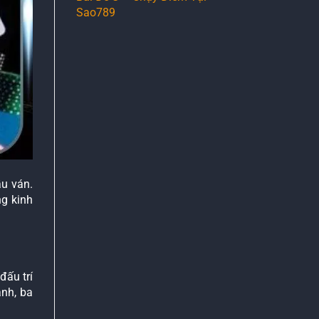
Sao789
ầu ván.
g kinh
đấu trí
ảnh, ba